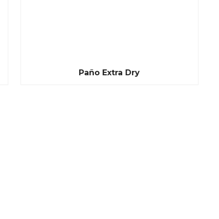
Paño Extra Dry
ibuidor
nifica asociarse con sinónimos de