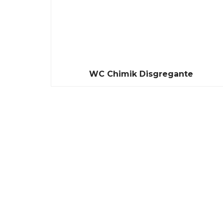
WC Chimik Disgregante
Hazte distr
Ser distribuidor de Brokerpaint sig