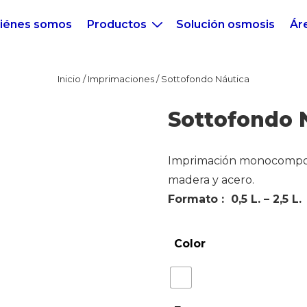
iénes somos
Productos
Solución osmosis
Ár
Inicio
/
Imprimaciones
/ Sottofondo Náutica
Sottofondo 
Imprimación monocompon
madera y acero.
Formato : 0,5 L. – 2,5 L.
Color