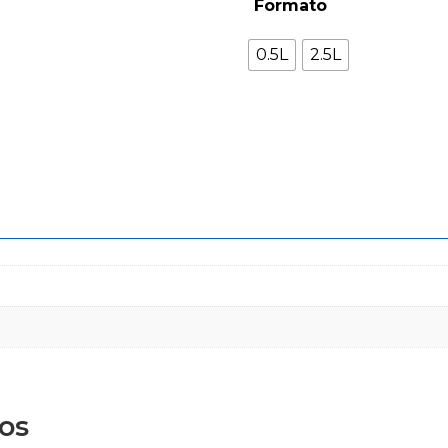
Formato
0.5L
2.5L
os